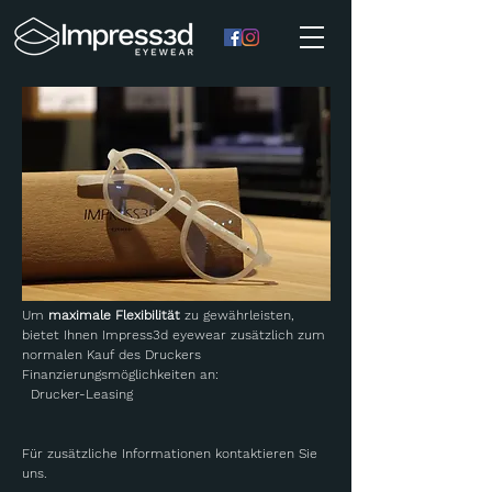
Um
maximale Flexibilität
zu gewährleisten,
bietet Ihnen Impress3d eyewear zusätzlich zum
normalen Kauf des Druckers
Finanzierungsmöglichkeiten an:
Drucker-Leasing
Für zusätzliche Informationen kontaktieren Sie
uns.