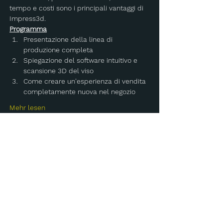
tempo e costi sono i principali vantaggi di 
Impress3d.
Programma
Presentazione della linea di 
produzione completa
Spiegazione del software intuitivo e 
scansione 3D del viso
Come creare un'esperienza di vendita 
completamente nuova nel negozio
Mehr lesen