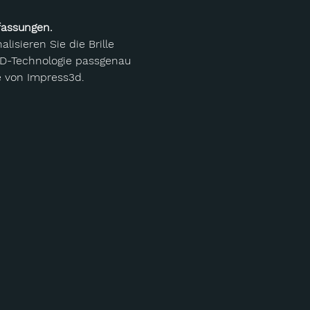
nfassungen.
isieren Sie die Brille 
3D-Technologie passgenau 
e von Impress3d.