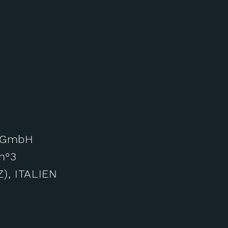
r GmbH
n°3
),
ITALIEN