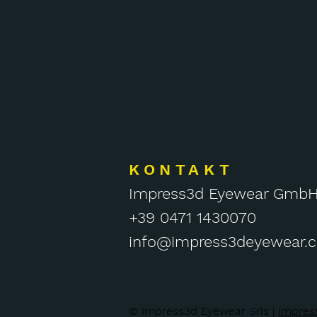
KONTAKT
Impress3d Eyewear Gmb
+39 0471 1430070
info@impress3deyewear.
© Impress3d Eyewear Srls |
Impre