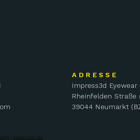
ADRESSE
H
Impress3d Eyewea
Rheinfelden Straße 
com
39044 Neumarkt (BZ
ssum
|
Datenschutz